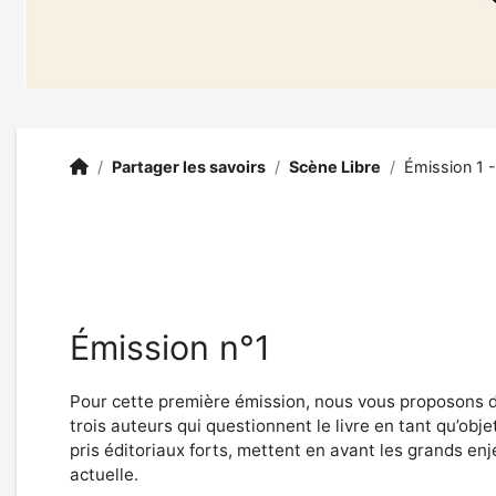
BU SHS
Accueil
/
Partager les savoirs
/
Scène Libre
/
Émission 1 -
Émission n°1
Pour cette première émission, nous vous proposons de
trois auteurs qui questionnent le livre en tant qu’objet
pris éditoriaux forts, mettent en avant les grands enje
actuelle.