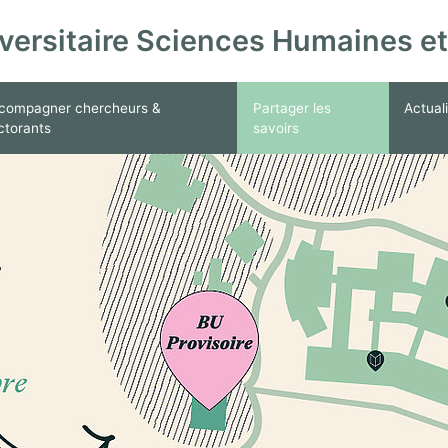
versitaire Sciences Humaines et
vice
enu de Se former
ir le sous menu de Accompagner chercheurs & doctorants
Ouvrir le sous menu de Parta
compagner chercheurs &
Partager les
Actual
ctorants
savoirs