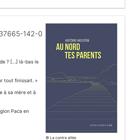
2-37665-142-0
de ? […] là-bas le
 tout finissait. »
se à sa mère et à
région Paca en
© La contre allée