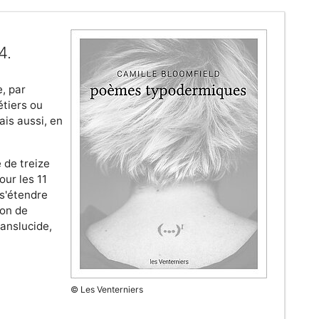
4.
e, par
étiers ou
ais aussi, en
 de treize
our les 11
 s'étendre
ion de
ranslucide,
© Les Venterniers