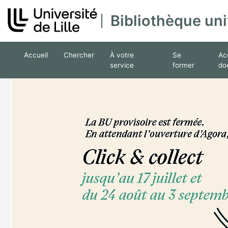
Bibliothèque uni
Ouvrir le sous menu de Chercher
Ouvrir le sous menu de À votre ser
Ouvrir le sous m
Ouvr
Accueil
Chercher
À votre
Se
Ac
service
former
do