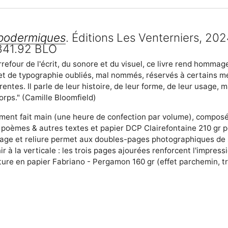
podermiques
. Éditions Les Venterniers, 202
841.92 BLO
efour de l'écrit, du sonore et du visuel, ce livre rend hommag
t de typographie oubliés, mal nommés, réservés à certains m
ntes. Il parle de leur histoire, de leur forme, de leur usage, m
rps." (Camille Bloomfield)
rement fait main (une heure de confection par volume), composé
1 poèmes & autres textes et papier DCP Clairefontaine 210 gr p
pliage et reliure permet aux doubles-pages photographiques de
 à la verticale : les trois pages ajourées renforcent l'impress
ture en papier Fabriano - Pergamon 160 gr (effet parchemin, t