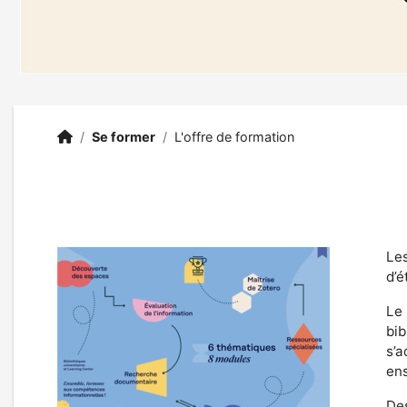
BU SHS
Accueil
/
Se former
/
L'offre de formation
Les
d’é
Le 
bib
s’a
ens
Des