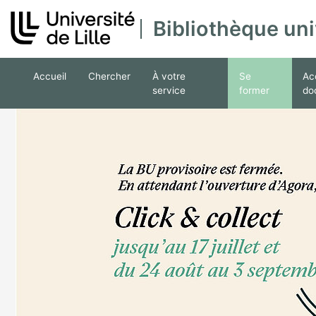
Bibliothèque uni
Ouvrir le sous menu de Chercher
Ouvrir le sous menu de À votre ser
Ouvrir le sous m
Ouvr
Accueil
Chercher
À votre
Se
Ac
service
former
do