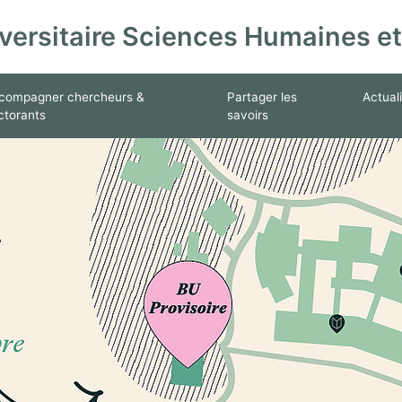
versitaire Sciences Humaines et
vice
enu de Se former
ir le sous menu de Accompagner chercheurs & doctorants
Ouvrir le sous menu de Parta
compagner chercheurs &
Partager les
Actual
ctorants
savoirs